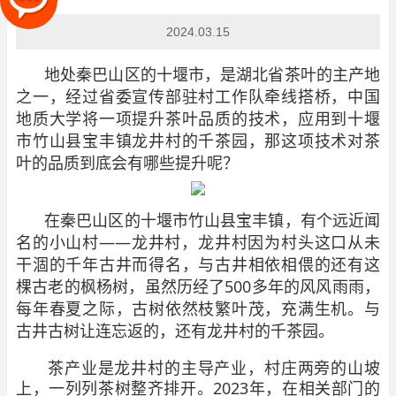
2024.03.15
地处秦巴山区的十堰市，是湖北省茶叶的主产地
之一，经过省委宣传部驻村工作队牵线搭桥，中国
地质大学将一项提升茶叶品质的技术，应用到十堰
市竹山县宝丰镇龙井村的千茶园，那这项技术对茶
叶的品质到底会有哪些提升呢？
在秦巴山区的十堰市竹山县宝丰镇，有个远近闻
名的小山村——龙井村，龙井村因为村头这口从未
干涸的千年古井而得名，与古井相依相偎的还有这
棵古老的枫杨树，虽然历经了500多年的风风雨雨，
每年春夏之际，古树依然枝繁叶茂，充满生机。与
古井古树让连忘返的，还有龙井村的千茶园。
茶产业是龙井村的主导产业，村庄两旁的山坡
上，一列列茶树整齐排开。2023年，在相关部门的